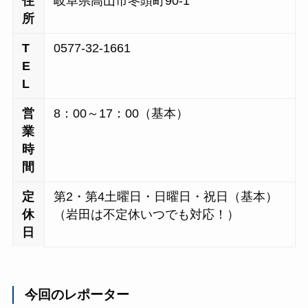
住
岐阜県高山市冬頭町90-1
所
T
0577-32-1661
E
L
営
8：00～17：00（基本）
業
時
間
定
第2・第4土曜日・日曜日・祝日（基本）
休
（岩田は不定休いつでも対応！）
日
今回のレポーター