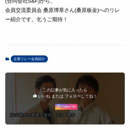
(合同会社S&F)から、
会員交流委員会 桑原博章さん(桑原板金)へのリレ
ー紹介です。乞うご期待！
企業リレー会員紹介
この記事が気に入ったら
いいね または フォローしてね！
Follow Me