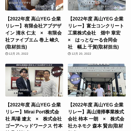
【2022年度 高山YEG 企業
【2022年度 高山YEG 企業
リレー】有限会社アブデザ
リレー】富士コンクリート
イン 清水 仁太 × 有限会
工業株式会社 畑中 章宏
社ファイブエム 巻上 峻久
× はっとなーる合同会
(取材担当)
社 幅上 千賀(取材担当)
12月 25, 2022
12月 20, 2022
【2022年度 高山YEG 企業
【2022年度 高山YEG 企業
リレー】Mirai Port株式会
リレー】高山清掃事業株式
社 馬場 遼太 × 株式会社
会社 柿本 一朗 × 株式会
ゴーアヘッドワークス 竹本
社カネモク 森本 賢吉(取材