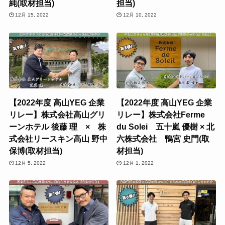
純(取材担当)
担当)
12月 15, 2022
12月 10, 2022
【2022年度 高山YEG 企業
【2022年度 高山YEG 企業
リレー】株式会社高山グリ
リレー】株式会社Ferme
ーンホテル 後藤 理 × 株
du Solei 五十嵐 優樹 × 北
式会社リースキン高山 野中
六株式会社 鴨宮 史門(取
保博(取材担当)
材担当)
12月 5, 2022
12月 1, 2022